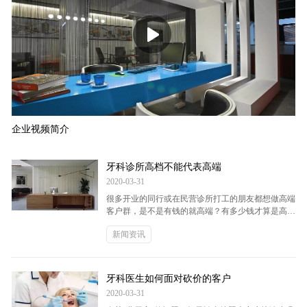
企业视频简介
牙科诊所高档不能代表高端
2020-03-31
很多开业的同行或在民营诊所打工的朋友都想做高端
客户群，是不是有钱的就高端？有多少钱才算是高
端？高端客户群有什么评判标准吗？近日搜索资料，
新闻资讯
发现一条关于中国中产阶级和美国中产阶级比较的文
章，可以给我们很好的借鉴和参考。在美国对中产阶
级有6大评判...
牙科医生如何面对砍价的客户
2020-03-31