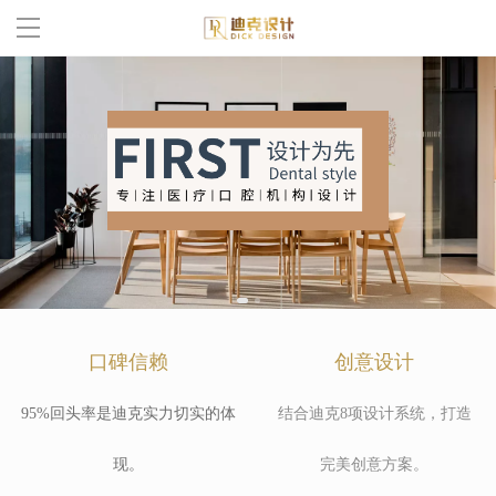
多米(中国)一站式服务官网
客户案例
关于我们
设计流程
新闻资讯
口碑信赖
创意设计
联系我们
9
5%回头率是迪克实力切实的体
结合迪克8项设计系统，打造
现。
完美创意方案。