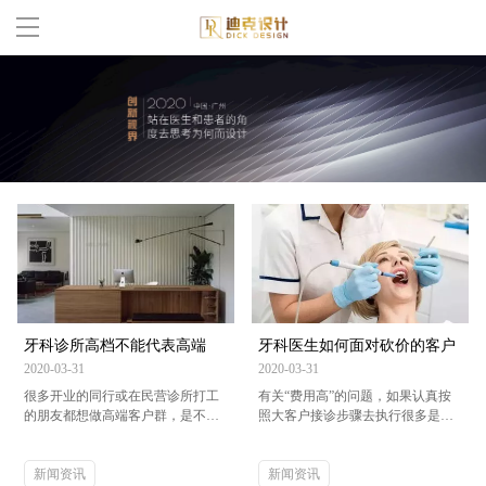
多米(中国)一站式服务官网
客户案例
关于我们
设计流程
新闻资讯
牙科诊所高档不能代表高端
牙科医生如何面对砍价的客户
联系我们
2020-03-31
2020-03-31
很多开业的同行或在民营诊所打工
有关“费用高”的问题，如果认真按
的朋友都想做高端客户群，是不是
照大客户接诊步骤去执行很多是可
有钱的就高端？有多少钱才算是高
以避免的，当然患者主动提出此类
端？高端客户群有什么评判标准
问题也是正常的，毕竟患者都想在
吗？近日搜索资料，发现一条关于
新闻资讯
少花钱的基础上得到更好的服务。
新闻资讯