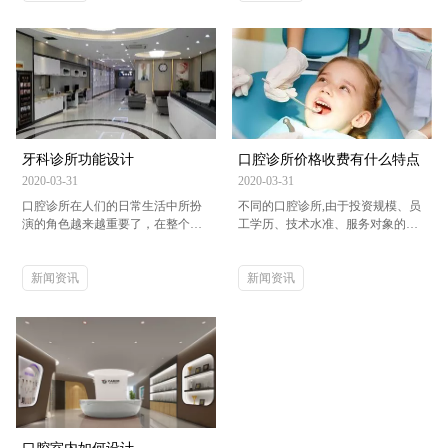
中国中产阶级和美国中产阶级比较
首先在医患沟通时我们要学会察顔
的文章，可以给我们很好的借鉴和
观色，预防患者提出问题。对于患
参考。在美国对中产阶级有6大评
者提出“费用高”的问题时，我...
判...
牙科诊所功能设计
口腔诊所价格收费有什么特点
2020-03-31
2020-03-31
口腔诊所在人们的日常生活中所扮
不同的口腔诊所,由于投资规模、员
演的角色越来越重要了，在整个设
工学历、技术水准、服务对象的不
计的环节中需要注意它的各个细
同,有不同的收费价格标准,以口腔诊
节，这样它的设计效果才会更好，
所所在地区公立口腔医院的医疗价
才可以为患者留下较好的印象。 口
新闻资讯
格收费为标准,可以将口腔诊所分为
新闻资讯
腔诊所设计需要注意哪些问题，下
低中高三种。1.低收费口腔诊所低
面，我们就一起来了解一下吧!
收费口腔诊所是提供初级口日空卫
第一，注意营造它的整体的气氛...
生服务的, 投资规模...